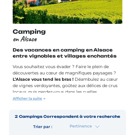
Camping
en Alsace
Des vacances en camping en Alsace
entre vignobles et villages enchantés
Vous souhaitez vous évader ? Faire le plein de
découvertes au cœur de magnifiques paysages ?
L’Alsace vous tend les bras !
Déambulez au cœur
de vignes verdoyantes, goûtez aux délices de crus
locaux, puis perdez-vous dans les ruelles
pittoresques de villages traditionnels aux maisons à
Afficher la suite
colombages. L'Alsace est un véritable conte de fées
pour les amateurs de camping en quête
2
Campings
Correspondent à votre recherche
d'authenticité
. Vous pourrez vous imprégner de la
culture alsacienne, vous détendre dans un cadre
Pertinence
Trier par :
naturel somptueux et déguster une cuisine locale