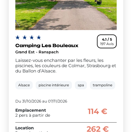
chaleureuse. Venez vivre des vacances en camping
enAlsace, où chaque membre de la famille trouvera
son bonheur.
4.1 / 5
197 Avis
Camping Les Bouleaux
Grand Est - Ranspach
Laissez-vous enchanter par les fleurs, les
piscines, les couleurs de Colmar, Strasbourg et
du Ballon d’Alsace.
Alsace
piscine intérieure
spa
trampoline
salle 
Du 31/10/2026 au 07/11/2026
114 €
Emplacement
2 pers à partir de
262 €
Location