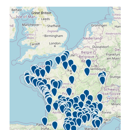
Chaque région a son charme et grâce à notre carte
interactive, vous pourrez facilement choisir le cadre
parfait pour vos futures vacances. La France offre
un environnement de vacances idéal, avec une belle
diversité de paysages. C’est pourquoi, chez Flower
Campings, nous avons à cœur de vous proposer
des établissements 3, 4 et
5 étoiles
, ouverts sur la
nature, partout en France. De la Bretagne à la
Provence, en passant par l'Alsace et la Dordogne,
les régions de France ont tant à offrir.
Des campings partout en France
Chez Flower Campings, nous vous proposons des
établissements dans toutes les régions de France.
Année après année, multipliez les découvertes et
suivez vos envies d'aventures en pleine nature.
Le Nord de la France, un charme
authentique
Explorez le Nord avec ses vastes plages, ses