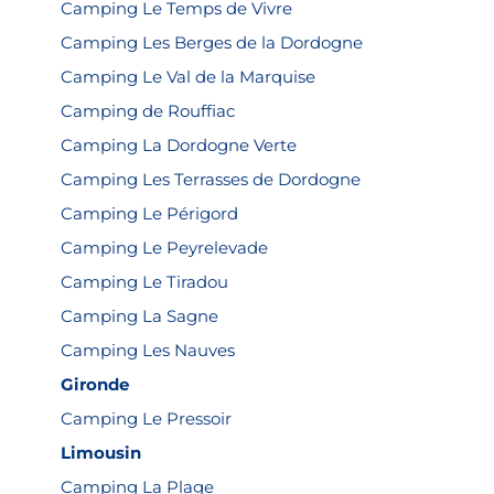
nous pour un séjour mémorable et laissez-vous
Camping Le Temps de Vivre
séduire par la beauté des paysages français.
Camping Les Berges de la Dordogne
Camping Le Val de la Marquise
Camping de Rouffiac
Camping La Dordogne Verte
Camping Les Terrasses de Dordogne
Camping Le Périgord
Camping Le Peyrelevade
Camping Le Tiradou
Camping La Sagne
Camping Les Nauves
Gironde
Camping Le Pressoir
Limousin
Camping La Plage