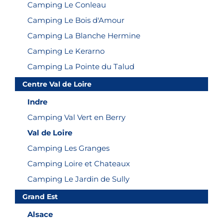
Camping Le Conleau
Des piscines et parcs aquatiques
Camping Le Bois d'Amour
Des animations pour toute la famille, en
Camping La Blanche Hermine
journée et en soirée
Camping Le Kerarno
Des clubs enfants et des clubs ados
Camping La Pointe du Talud
Des emplacements en bord de mer
Des accès directs à la plage, à la rivière ou
Centre Val de Loire
au lac
Indre
Des espaces de jeu et de loisirs
Des bornes de recharge pour véhicules
Camping Val Vert en Berry
électriques
Val de Loire
Des campings 3, 4 et 5 étoiles
Camping Les Granges
Comment réserver son camping en
Camping Loire et Chateaux
France ?
Camping Le Jardin de Sully
Réserver votre séjour chez Flower Campings est
simple et sécurisé. Rendez-vous sur notre site
Grand Est
internet, sélectionnez votre camping préféré grâce
Alsace
à notre carte interactive des campings Flower en