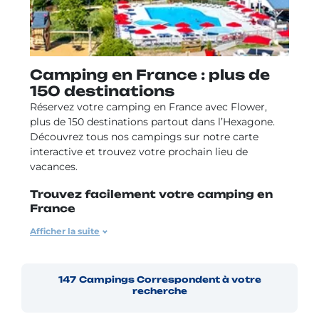
Camping en France : plus de
150 destinations
Réservez votre camping en France avec Flower,
plus de 150 destinations partout dans l’Hexagone.
Découvrez tous nos campings sur notre carte
interactive et trouvez votre prochain lieu de
vacances.
Trouvez facilement votre camping en
France
Afficher la suite
Naviguez à travers notre carte interactive pour
explorer tous nos campings en France. Plutôt
vacances en bord de mer ou séjour à la campagne ?
Camping au bord d’un lac ou à la
147
Campings
Correspondent à votre
recherche
montagne ? Notre carte des campings en France
vous guide vers votre destination idéale.