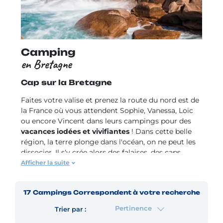
Camping
en Bretagne
Cap sur la Bretagne
Faites votre valise et prenez la route du nord est de
la France où vous attendent Sophie, Vanessa, Loic
ou encore Vincent dans leurs campings pour des
vacances iodées et vivifiantes
! Dans cette belle
région, la terre plonge dans l'océan, on ne peut les
dissocier. Il s‘y crée alors des falaises, des caps
illuminés de phares, des langues de dunes et de
Afficher la suite
magnifiques plages à découvrir. Depuis votre
camping,
faites cap sur les presqu’îles de Crozon
17
Campings
Correspondent à votre recherche
et Quiberon
et vers les îles d'Ouessant, Glénan et
Belle Île en Mer. Le bord de mer s'anime de ports
Pertinence
Trier par :
aux vieux gréements, de villages de pêcheurs et de