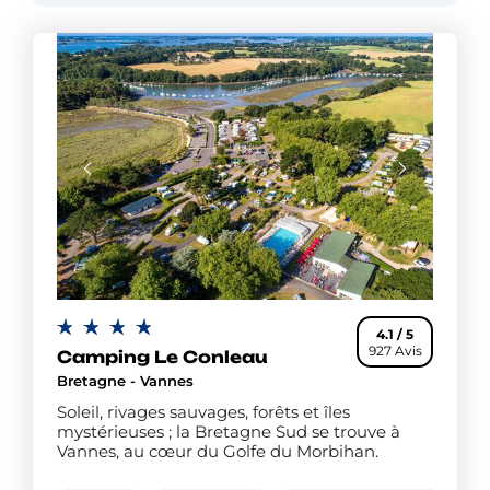
cités corsaires. Il y a tant à vivre et à découvrir.
Fière de son identité, la Bretagne regorge de
traditions celtes, fêtes folkloriques, légendes et
spécialités gourmandes. Laissez-vous charmer et
allez jusqu'au bout de ces légendes. Rendez-vous
sur la
Pointe du Raz
, explorez la vallée des Saints
et
percez le mystère des alignements de Carnac
.
4.1 / 5
927 Avis
Camping Le Conleau
Bretagne - Vannes
Soleil, rivages sauvages, forêts et îles
mystérieuses ; la Bretagne Sud se trouve à
Vannes, au cœur du Golfe du Morbihan.