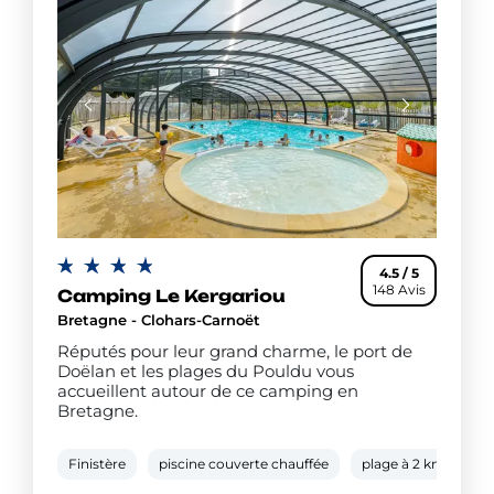
4.5 / 5
148 Avis
Camping Le Kergariou
Bretagne - Clohars-Carnoët
Réputés pour leur grand charme, le port de
Doëlan et les plages du Pouldu vous
accueillent autour de ce camping en
Bretagne.
Finistère
piscine couverte chauffée
plage à 2 km
pa