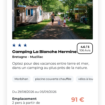
4.6 / 5
106 Avis
Camping La Blanche Hermine
Bretagne - Muzillac
Optez pour des vacances entre terre et mer,
dans un camping au plus près de la nature.
Morbihan
piscine couverte chauffée
vélos à louer
t
Du 29/08/2026 au 05/09/2026
91 €
Emplacement
2 pers à partir de