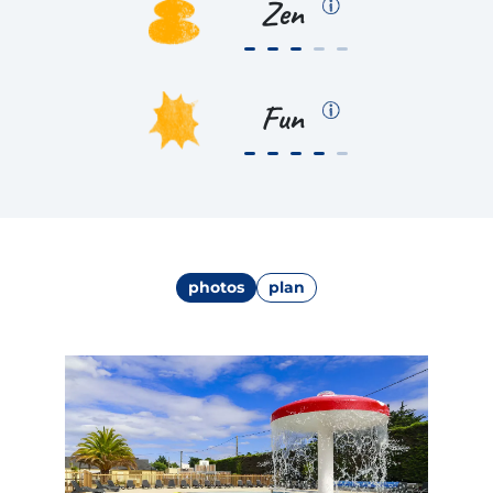
Zen
Fun
photos
plan