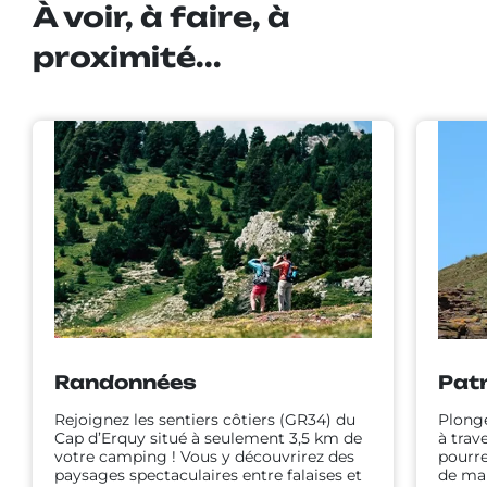
À voir, à faire, à
proximité...
Randonnées
Patr
Rejoignez les sentiers côtiers (GR34) du
Plong
Cap d’Erquy situé à seulement 3,5 km de
à trav
votre camping ! Vous y découvrirez des
pourre
paysages spectaculaires entre falaises et
de man