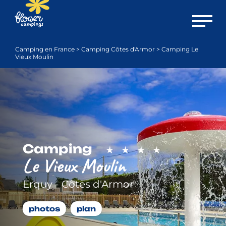
Ouvrir 
Camping en France
>
Camping Côtes d'Armor
>
Camping Le
Vieux Moulin
Camping
Le Vieux Moulin
Erquy - Côtes d'Armor
photos
plan