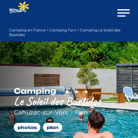
Ouvrir 
Camping en France
>
Camping Tarn
>
Camping Le Soleil des
Bastides
Camping
Le Soleil des Bastides
Cahuzac-sur-Vère - Tarn
photos
plan