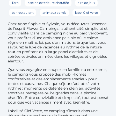
Tarn
piscine extérieure chauffée
aire de jeux
bar restaurant
animaux admis
label Clef Verte
Chez Anne-Sophie et Sylvain, vous découvrez l’essence
de l’esprit Flower Campings : authenticité, simplicité et
convivialité. Dans ce camping niché au parc verdoyant,
vous profitez d’une ambiance paisible où le calme
règne en maître. Ici, pas d’animations bruyantes : vous
savourez le luxe de vacances au rythme de la nature
tout en profitant d'un large panel d'activités et de
soirées estivales animées dans les villages et vignobles
alentour.
Que vous voyagiez en couple, en famille ou entre amis,
le camping vous propose des mobil-homes
confortables et des emplacements spacieux pour
tentes et caravanes. Chaque séjour s’adapte à votre
rythme : moments de détente en plein air, activités
sportives partagées ou baignades dans la piscine
chauffée. Entre convivialité et simplicité, tout est pensé
pour que vos vacances riment avec bien-être.
Labellisé Clef Verte, ce camping s’inscrit dans une
démarche respectueuse de l’environnement.