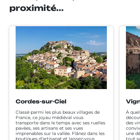
proximité...
Cordes-sur-Ciel
Vign
Classé parmi les plus beaux villages de
À quel
France, ce joyau médiéval vous
découv
transporte dans le temps avec ses ruelles
des vi
pavées, ses artisans et ses vues
conviv
imprenables sur la vallée. Flânez dans les
une dé
boutiques d’artisanat et laissez-vous
tout s