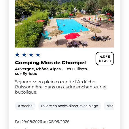
4.3 / 5
161 Avis
Camping Mas de Champel
Auvergne, Rhône Alpes - Les Ollières-
sur-Eyrieux
Séjournez en plein cœur de l’Ardèche
Buissonnière, dans un cadre enchanteur et
bucolique.
Ardèche
rivière en accès direct avec plage
piscine extér
Du 29/08/2026 au 05/09/2026