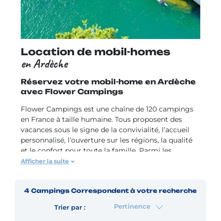
Location de mobil-homes
en Ardèche
Réservez votre mobil-home en Ardèche
avec Flower Campings
Flower Campings est une chaîne de 120 campings
en France à taille humaine. Tous proposent des
vacances sous le signe de la convivialité, l’accueil
personnalisé, l’ouverture sur les régions, la qualité
et le confort pour toute la famille. Parmi les
campings du réseau, des Flower Campings offrent
Afficher la suite
de la location de mobil-homes en Ardèche, toujours
à proximité de la rivière Ardèche.
4
Campings
Correspondent à votre recherche
Le Département de
l’Ardèche
(07) fait partie de la
Pertinence
Trier par :
région
Auvergne-Rhône-Alpes
, bien qu’ayant des