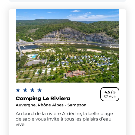
liens culturels et historiques avec le Languedoc et
l’Occitanie. Le tourisme en Ardèche est réputé pour
ses sites naturels comme les Gorges de l'Ardèche et
l’Aven d’Orgnac, ses villages médiévaux de
caractère et sa gastronomie. Pendant vos vacances
en Ardèche, vous pourrez visiter les trésors des
grottes et avens, faire la descente de l’Ardèche en
canoë, le tout dans un territoire naturel
exceptionnel.
4.5 / 5
37 Avis
Camping Le Riviera
Auvergne, Rhône Alpes - Sampzon
Au bord de la rivière Ardèche, la belle plage
de sable vous invite à tous les plaisirs d’eau
vive.