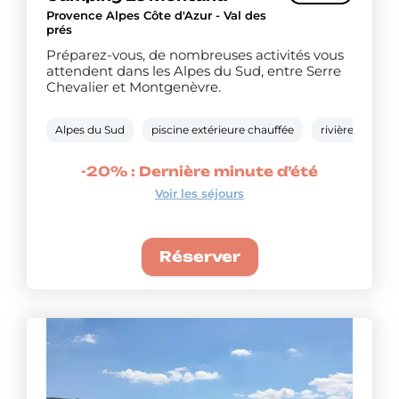
Provence Alpes Côte d'Azur - Val des
prés
Préparez-vous, de nombreuses activités vous
attendent dans les Alpes du Sud, entre Serre
Chevalier et Montgenèvre.
Alpes du Sud
piscine extérieure chauffée
rivière en accè
-20% : Dernière minute d’été
Voir les séjours
Réserver