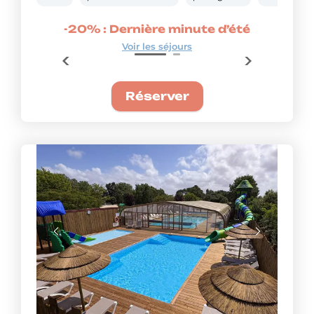
’été
-20% : Dernière minute d’été
-25
Voir les séjours
Réserver