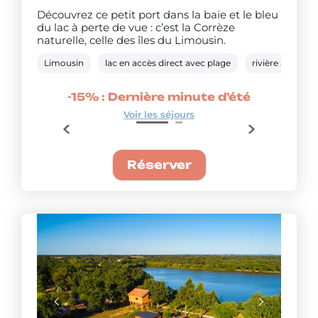
Découvrez ce petit port dans la baie et le bleu
du lac à perte de vue : c’est la Corrèze
naturelle, celle des îles du Limousin.
Limousin
lac en accès direct avec plage
rivière à 5 km
’été
-15% : Dernière minute d’été
-25
Voir les séjours
Réserver