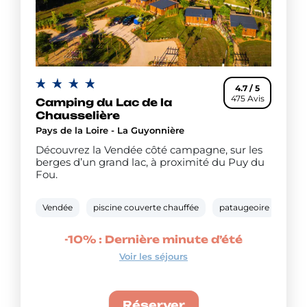
4.7 / 5
475 Avis
Camping du Lac de la
Chausselière
Pays de la Loire - La Guyonnière
Découvrez la Vendée côté campagne, sur les
berges d’un grand lac, à proximité du Puy du
Fou.
Vendée
piscine couverte chauffée
pataugeoire
loca
-10% : Dernière minute d’été
Voir les séjours
Réserver