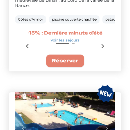
médiévale de Dinan, au bord de la vallée de la
Rance.
Côtes d'Armor
piscine couverte chauffée
pataugeoire
’été
-15% : Dernière minute d’été
-20
Voir les séjours
Réserver