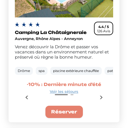
4.4 / 5
126 Avis
Camping La Châtaigneraie
Auvergne, Rhône Alpes - Anneyron
Venez découvrir la Drôme et passer vos
vacances dans un environnement naturel et
préservé où règne la bonne humeur.
Drôme
spa
piscine extérieure chauffée
pataugeoir
’été
-10% : Dernière minute d’été
-20
Voir les séjours
Réserver