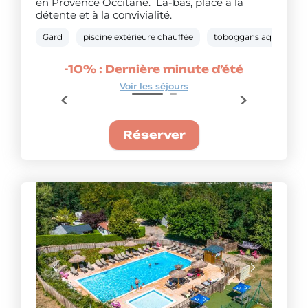
en Provence Occitane. Là-bas, place à la
détente et à la convivialité.
Gard
piscine extérieure chauffée
toboggans aquatiques
’été
-10% : Dernière minute d’été
-15
Voir les séjours
Réserver