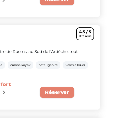
4.5 / 5
107 Avis
ntre de Ruoms, au Sud de l’Ardèche, tout
ée
canoë-kayak
pataugeoire
vélos à louer
nfort
La semaine à 299€ : Offre couple confo
Voir les séjours
Réserver