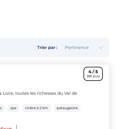
Pertinence
Trier par :
4 / 5
991 Avis
Loire, toutes les richesses du Val de
os
spa
rivière à 2 km
pataugeoire
nfort
La semaine à 219€ : Offre couple