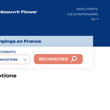
MON COMPTE
écouvrir Flower
CSE & PARTENAIRES
FR
mpings en France
ICIPANTS
RECHERCHER
personnes
otions