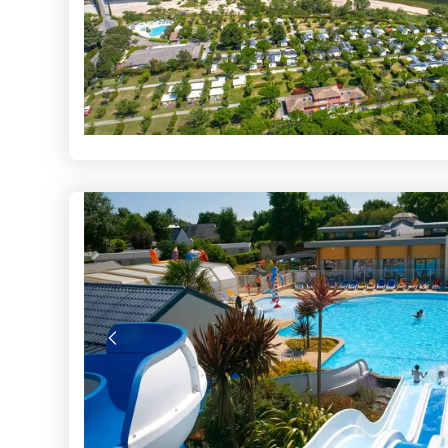
La semaine à 239€ : Offre cou
standard
Voir les séjours
La semaine à 339€ : Offre cou
premium