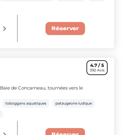
e
La semaine à 279€ : Offre couple confo
Voir les séjours
Réserver
4.7 / 5
392 Avis
Baie de Concarneau, tournées vers le
toboggans aquatiques
pataugeoire ludique
m
e
La semaine à 249€ : Offre couple confo
Voir les séjours
Réserver