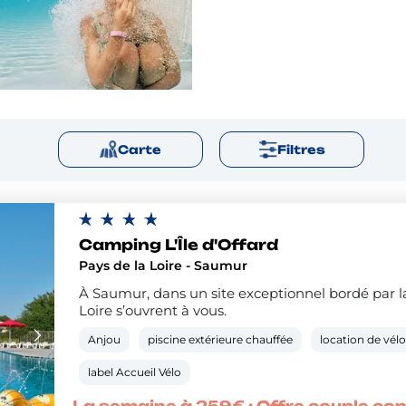
Carte
Filtres
Camping L'Île d'Offard
Pays de la Loire - Saumur
À Saumur, dans un site exceptionnel bordé par la 
Loire s’ouvrent à vous.
Anjou
piscine extérieure chauffée
location de vél
label Accueil Vélo
ple
La semaine à 259€ : Offre couple co