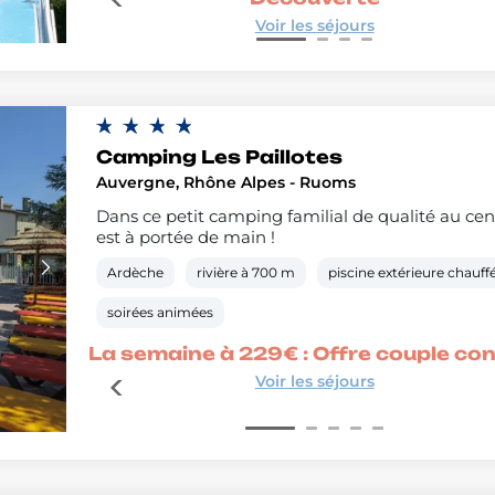
Voir les séjours
Camping Les Paillotes
Auvergne, Rhône Alpes - Ruoms
Dans ce petit camping familial de qualité au ce
est à portée de main !
Ardèche
rivière à 700 m
piscine extérieure chauff
soirées animées
é
La semaine à 229€ : Offre couple co
Voir les séjours