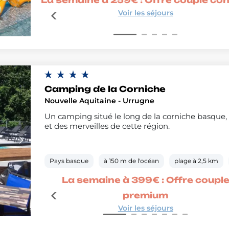
Voir les séjours
Camping de la Corniche
Nouvelle Aquitaine - Urrugne
Un camping situé le long de la corniche basque, 
et des merveilles de cette région.
Pays basque
à 150 m de l'océan
plage à 2,5 km
é
La semaine à 399€ : Offre coupl
premium
Voir les séjours