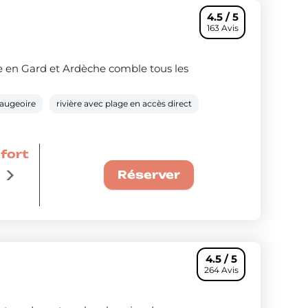
4.5 / 5
163 Avis
giée en Gard et Ardèche comble tous les
augeoire
rivière avec plage en accès direct
nfort
La semaine à 379€ : Offre couple confo
Voir les séjours
Réserver
4.5 / 5
264 Avis