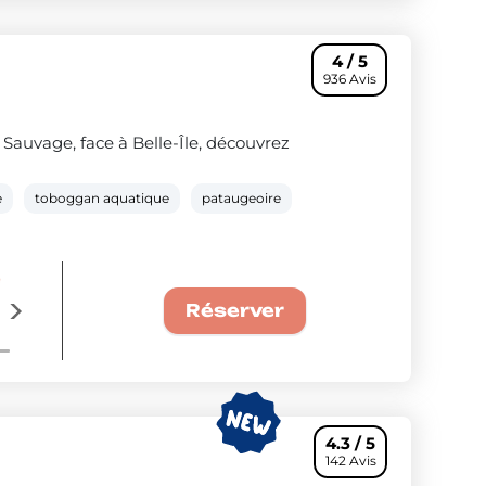
4 / 5
936 Avis
auvage, face à Belle-Île, découvrez
e
toboggan aquatique
pataugeoire
e
La semaine à 299€ : Offre couple confo
Voir les séjours
Réserver
4.3 / 5
142 Avis