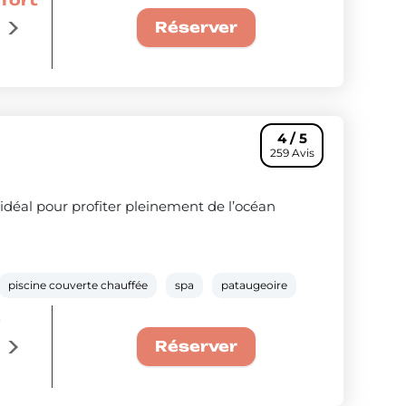
Réserver
standard
Voir les séjours
4 / 5
259 Avis
idéal pour profiter pleinement de l’océan
piscine couverte chauffée
spa
pataugeoire
e
La semaine à 349€ : Offre couple
Réserver
premium
Voir les séjours