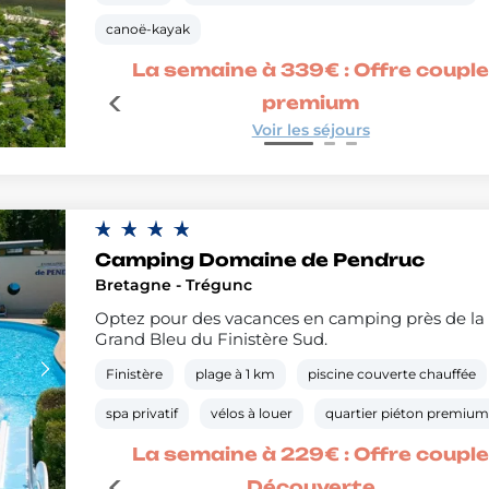
canoë-kayak
ple
La semaine à 339€ : Offre coupl
premium
Voir les séjours
Camping Domaine de Pendruc
Bretagne - Trégunc
Optez pour des vacances en camping près de la 
Grand Bleu du Finistère Sud.
Finistère
plage à 1 km
piscine couverte chauffée
spa privatif
vélos à louer
quartier piéton premiu
ple
La semaine à 229€ : Offre coupl
Découverte