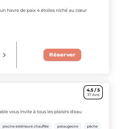
 un havre de paix 4 étoiles niché au cœur
e
La semaine à 349€ : Offre couple confo
Voir les séjours
Réserver
4.5 / 5
37 Avis
ble vous invite à tous les plaisirs d’eau
piscine extérieure chauffée
pataugeoire
pêche