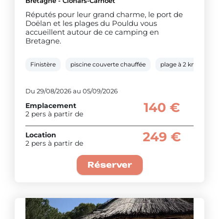
Bretagne - Clohars-Carnoët
Réputés pour leur grand charme, le port de
Doëlan et les plages du Pouldu vous
accueillent autour de ce camping en
Bretagne.
Finistère
piscine couverte chauffée
plage à 2 km
pa
Du 29/08/2026 au 05/09/2026
140 €
Emplacement
2 pers à partir de
249 €
Location
2 pers à partir de
Réserver