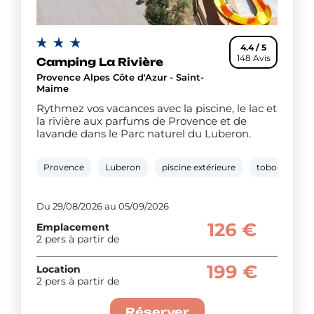
4.4 / 5
148 Avis
Camping La Rivière
Provence Alpes Côte d'Azur - Saint-
Maime
Rythmez vos vacances avec la piscine, le lac et
la rivière aux parfums de Provence et de
lavande dans le Parc naturel du Luberon.
Provence
Luberon
piscine extérieure
toboggan aq
Du 29/08/2026 au 05/09/2026
126 €
Emplacement
2 pers à partir de
199 €
Location
2 pers à partir de
Réserver