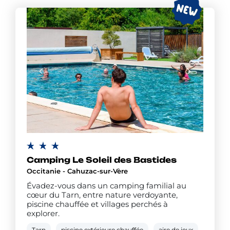
Camping Le Soleil des Bastides
Occitanie - Cahuzac-sur-Vère
Évadez-vous dans un camping familial au
cœur du Tarn, entre nature verdoyante,
piscine chauffée et villages perchés à
explorer.
Tarn
piscine extérieure chauffée
aire de jeux
bar re