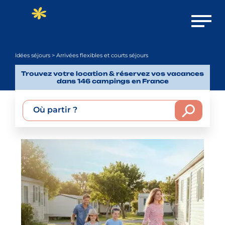
Ouvrir 
Idées séjours
> Arrivées flexibles et courts séjours
Trouvez votre location & réservez vos vacances
dans 146 campings en France
Où partir ?