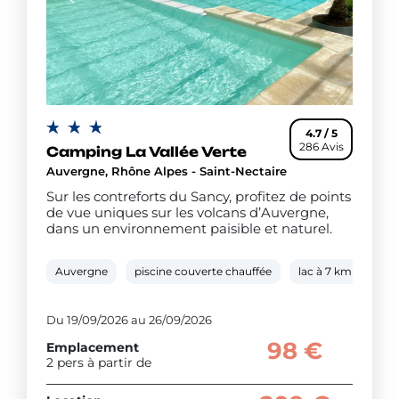
4.7 / 5
286 Avis
Camping La Vallée Verte
Auvergne, Rhône Alpes - Saint-Nectaire
Sur les contreforts du Sancy, profitez de points
de vue uniques sur les volcans d’Auvergne,
dans un environnement paisible et naturel.
Auvergne
piscine couverte chauffée
lac à 7 km
tra
Du 19/09/2026 au 26/09/2026
98 €
Emplacement
2 pers à partir de