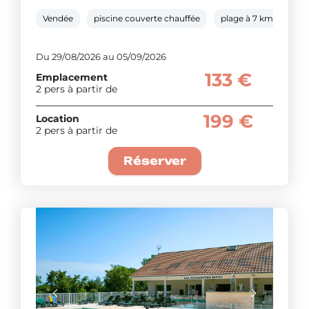
Vendée
piscine couverte chauffée
plage à 7 km
pat
Du 29/08/2026 au 05/09/2026
133 €
Emplacement
2 pers à partir de
199 €
Location
2 pers à partir de
Réserver