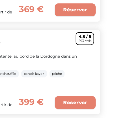
369 €
Réserver
rtir de
4.8 / 5
293 Avis
e
détente, au bord de la Dordogne dans un
re chauffée
canoë-kayak
pêche
399 €
Réserver
rtir de