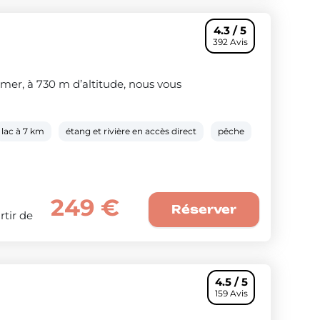
4.3 / 5
392 Avis
mer, à 730 m d’altitude, nous vous
lac à 7 km
étang et rivière en accès direct
pêche
249 €
Réserver
rtir de
4.5 / 5
159 Avis