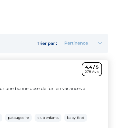
Pertinence
Trier par :
4.4 / 5
278 Avis
pour une bonne dose de fun en vacances à
pataugeoire
club enfants
baby-foot