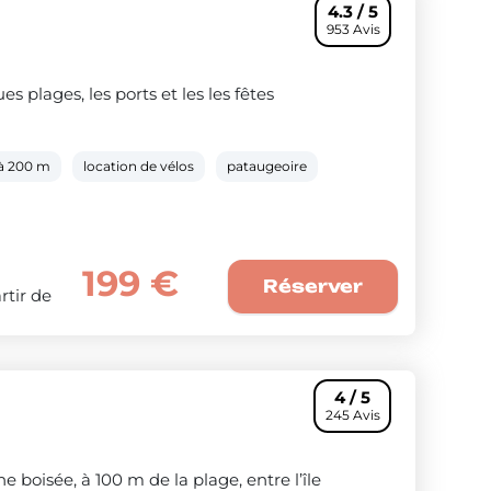
4.3 / 5
953 Avis
s plages, les ports et les les fêtes
 à 200 m
location de vélos
pataugeoire
199 €
Réserver
rtir de
4 / 5
245 Avis
oisée, à 100 m de la plage, entre l’île