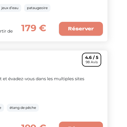
jeux d’eau
pataugeoire
179 €
Réserver
rtir de
4.6 / 5
98 Avis
et évadez-vous dans les multiples sites
e
étang de pêche