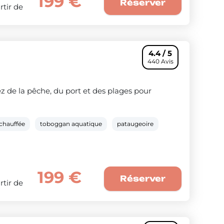
199 €
Réserver
rtir de
4.4 / 5
440 Avis
ez de la pêche, du port et des plages pour
 chauffée
toboggan aquatique
pataugeoire
199 €
Réserver
rtir de