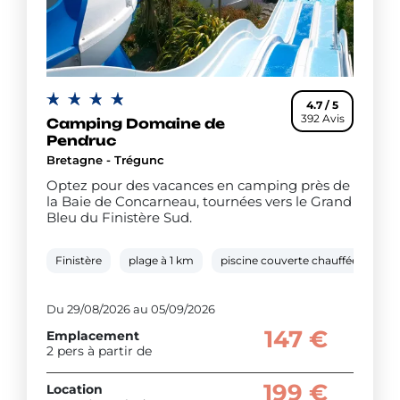
4.7 / 5
392 Avis
Camping Domaine de
Pendruc
Bretagne - Trégunc
Optez pour des vacances en camping près de
la Baie de Concarneau, tournées vers le Grand
Bleu du Finistère Sud.
Finistère
plage à 1 km
piscine couverte chauffée
to
Du 29/08/2026 au 05/09/2026
147 €
Emplacement
2 pers à partir de
199 €
Location