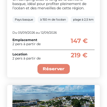
basque, idéal pour profiter pleinement de
l’océan et des merveilles de cette région.
Pays basque
à 150 m de l'océan
plage à 2,5 km
pisc
Du 05/09/2026 au 12/09/2026
147 €
Emplacement
2 pers à partir de
219 €
Location
2 pers à partir de
Réserver