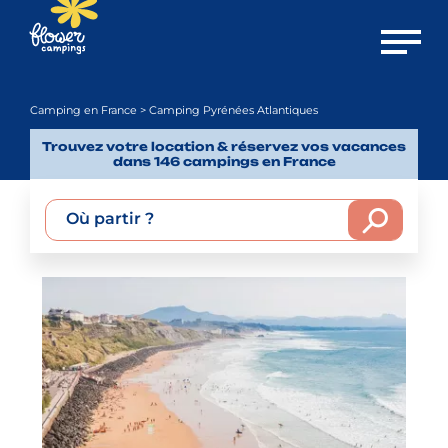
Ouvrir 
Camping en France
> Camping Pyrénées Atlantiques
Trouvez votre location & réservez vos vacances
dans 146 campings en France
Où partir ?