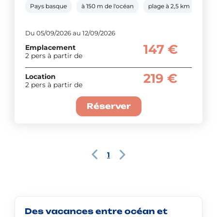
Pays basque
à 150 m de l'océan
plage à 2,5 km
pisc
Du 05/09/2026 au 12/09/2026
147 €
Emplacement
2 pers à partir de
219 €
Location
2 pers à partir de
Réserver
1
Des vacances entre océan et