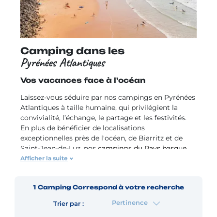
Camping dans les
Pyrénées Atlantiques
Vos vacances face à l'océan
Laissez-vous séduire par nos campings en Pyrénées
Atlantiques à taille humaine, qui privilégient la
convivialité, l’échange, le partage et les festivités.
En plus de bénéficier de localisations
exceptionnelles près de l'océan, de Biarritz et de
Saint-Jean-de-Luz, nos
campings du Pays basque
proposent tous les services nécessaires pour passer
Afficher la suite
de superbes vacances. Pendant votre séjour en
camping dans les Pyrénées Atlantiques, profitez
1
Camping
Correspond à votre recherche
également des soirées animées, des tournois
sportifs, des balades guidées dans la région et de
Pertinence
Trier par :
dégustations culinaires. Pour les plus jeunes, ils