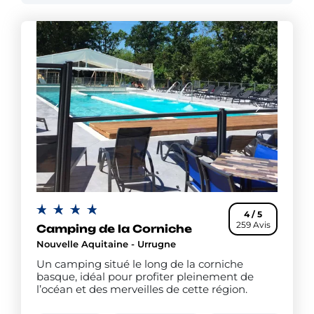
adoreront le Mister Flower Club, club enfants
réservé aux 6 à 12 ans. Chez Flower Campings, nos
campings offrent un cadre privilégié pour vos
vacances en famille, en couple ou entre amis.
4 / 5
259 Avis
Camping de la Corniche
Nouvelle Aquitaine - Urrugne
Un camping situé le long de la corniche
basque, idéal pour profiter pleinement de
l’océan et des merveilles de cette région.